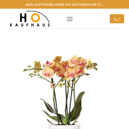
Zum
ADD ANYTHING HERE OR JUST REMOVE IT...
Inhalt
springen