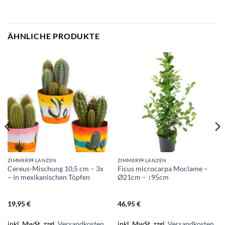
ÄHNLICHE PRODUKTE
ZIMMERPFLANZEN
ZIMMERPFLANZEN
Cereus-Mischung 10,5 cm – 3x
Ficus microcarpa Moclame –
– in mexikanischen Töpfen
Ø21cm – ↕95cm
19,95
€
46,95
€
inkl. MwSt.
zzgl.
Versandkosten
inkl. MwSt.
zzgl.
Versandkosten