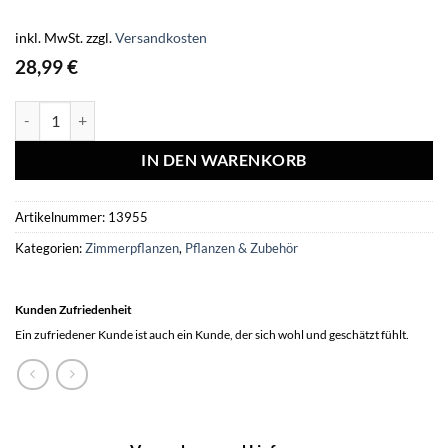
inkl. MwSt.
zzgl.
Versandkosten
28,99
€
Kolibri Orchids | weiße Phalaenopsis Orchidee - Jamaica + Lush Top
IN DEN WARENKORB
Artikelnummer:
13955
Kategorien:
Zimmerpflanzen
,
Pflanzen & Zubehör
Kunden Zufriedenheit
Ein zufriedener Kunde ist auch ein Kunde, der sich wohl und geschätzt fühlt.