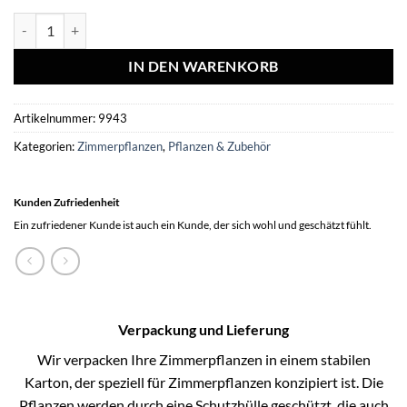
Maranta Leuconeura Fascinator Lemon Lime - Ø12cm - ↕30cm Menge
IN DEN WARENKORB
Artikelnummer:
9943
Kategorien:
Zimmerpflanzen
,
Pflanzen & Zubehör
Kunden Zufriedenheit
Ein zufriedener Kunde ist auch ein Kunde, der sich wohl und geschätzt fühlt.
Verpackung und Lieferung
Wir verpacken Ihre Zimmerpflanzen in einem stabilen
Karton, der speziell für Zimmerpflanzen konzipiert ist. Die
Pflanzen werden durch eine Schutzhülle geschützt, die auch