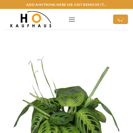
Zum
ADD ANYTHING HERE OR JUST REMOVE IT...
Inhalt
springen