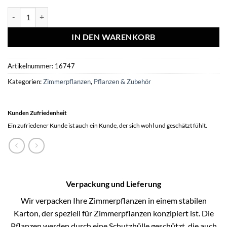
Microsorum Crocodyllus - Ø12cm - ↕30cm Menge
IN DEN WARENKORB
Artikelnummer:
16747
Kategorien:
Zimmerpflanzen
,
Pflanzen & Zubehör
Kunden Zufriedenheit
Ein zufriedener Kunde ist auch ein Kunde, der sich wohl und geschätzt fühlt.
Verpackung und Lieferung
Wir verpacken Ihre Zimmerpflanzen in einem stabilen
Karton, der speziell für Zimmerpflanzen konzipiert ist. Die
Pflanzen werden durch eine Schutzhülle geschützt, die auch