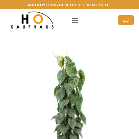
Zum
ADD ANYTHING HERE OR JUST REMOVE IT...
Inhalt
springen