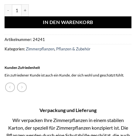
Philodendron Scandens mosstok - 150 cm - ø27 Menge
IN DEN WARENKORB
Artikelnummer:
24241
Kategorien:
Zimmerpflanzen
,
Pflanzen & Zubehör
Kunden Zufriedenheit
Ein zufriedener Kunde ist auch ein Kunde, der sich wohl und geschätzt fühlt.
Verpackung und Lieferung
Wir verpacken Ihre Zimmerpflanzen in einem stabilen
Karton, der speziell für Zimmerpflanzen konzipiert ist. Die
Pflanzen werden durch eine Schutzhülle geschützt, die auch