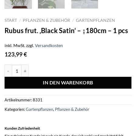
START
/
PFLANZEN & ZUBEHÖR
/
GARTENPFLANZEN
Rubus frut. ‚Black Satin‘ – ↨180cm – 1 pcs
inkl. MwSt.
zzgl.
Versandkosten
123,99
€
Rubus frut. 'Black Satin' - ↨180cm - 1 pcs Menge
IN DEN WARENKORB
Artikelnummer:
8331
Kategorien:
Gartenpflanzen
,
Pflanzen & Zubehör
Kunden Zufriedenheit
Ein zufriedener Kunde ist auch ein Kunde, der sich wohl und geschätzt fühlt.