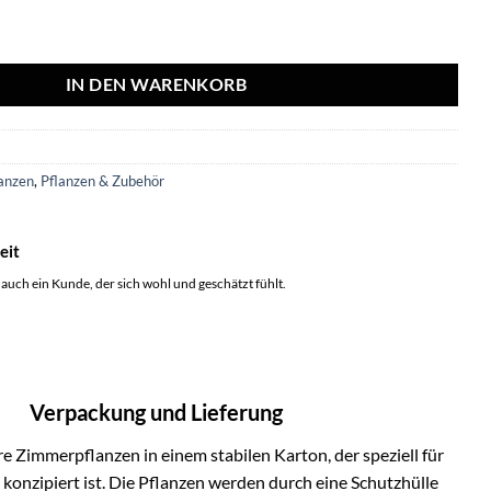
Epipremnum) - 2 Stücke - Ø15cm - ↕20cm Menge
IN DEN WARENKORB
8
anzen
,
Pflanzen & Zubehör
eit
 auch ein Kunde, der sich wohl und geschätzt fühlt.
Verpackung und Lieferung
e Zimmerpflanzen in einem stabilen Karton, der speziell für
onzipiert ist. Die Pflanzen werden durch eine Schutzhülle