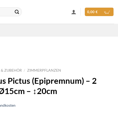
0,00
€
 & ZUBEHÖR
/
ZIMMERPFLANZEN
s Pictus (Epipremnum) – 2
 Ø15cm – ↕20cm
andkosten