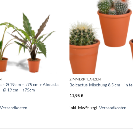
N
ZIMMERPFLANZEN
a – Ø 19 cm – ↕75 cm + Alocasia
Bolcactus-Mischung 8,5 cm – in te
 – Ø 19 cm – ↕75cm
11,95
€
.
Versandkosten
inkl. MwSt.
zzgl.
Versandkosten