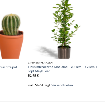
ZIMMERPFLANZEN
Ficus microcarpa Moclame – Ø21cm – ↕95cm +
rracotta pot
Topf Mayk Lead
81,95
€
inkl. MwSt.
zzgl.
Versandkosten