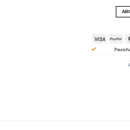
AB
Visa
Pay
Pauscha