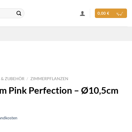
0,00
€
 & ZUBEHÖR
/
ZIMMERPFLANZEN
m Pink Perfection – Ø10,5cm
andkosten