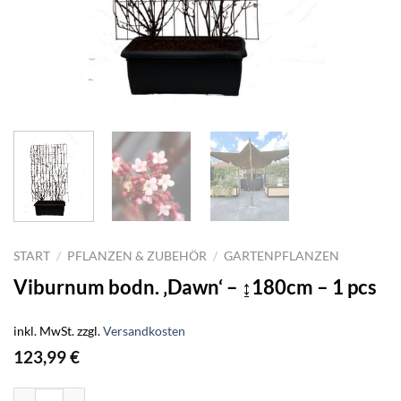
START
/
PFLANZEN & ZUBEHÖR
/
GARTENPFLANZEN
Viburnum bodn. ‚Dawn‘ – ↨180cm – 1 pcs
inkl. MwSt.
zzgl.
Versandkosten
123,99
€
Viburnum bodn. 'Dawn' - ↨180cm - 1 pcs Menge