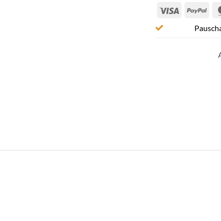
Visa
Pay
Pauscha