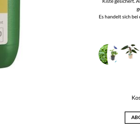
Kiste gesichert. 
g
Es handelt sich be
Kos
AB