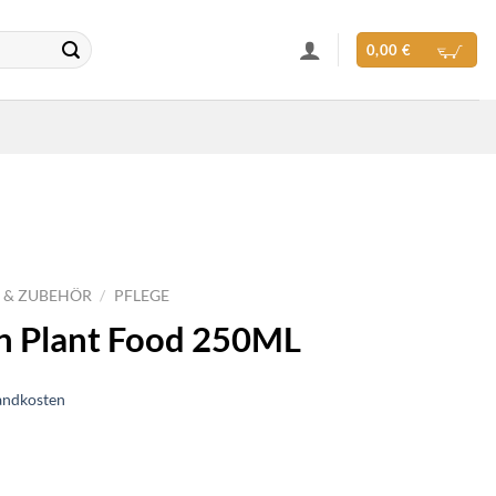
0,00
€
 & ZUBEHÖR
/
PFLEGE
n Plant Food 250ML
andkosten
od 250ML Menge