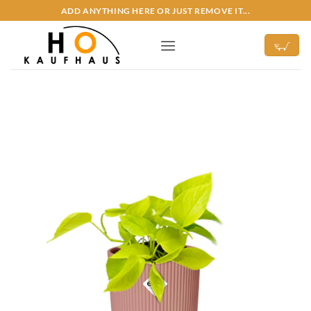
Zum
ADD ANYTHING HERE OR JUST REMOVE IT...
Inhalt
springen