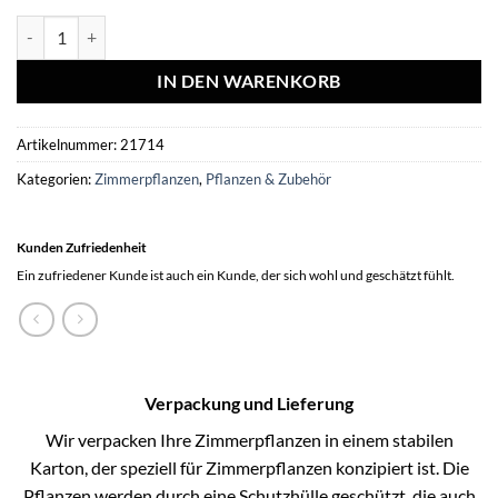
Epipremnum Pinnatum ‘Golden Pothos’ in ELHO Vibes Fold 14cm ro
IN DEN WARENKORB
Artikelnummer:
21714
Kategorien:
Zimmerpflanzen
,
Pflanzen & Zubehör
Kunden Zufriedenheit
Ein zufriedener Kunde ist auch ein Kunde, der sich wohl und geschätzt fühlt.
Verpackung und Lieferung
Wir verpacken Ihre Zimmerpflanzen in einem stabilen
Karton, der speziell für Zimmerpflanzen konzipiert ist. Die
Pflanzen werden durch eine Schutzhülle geschützt, die auch