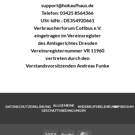
support@hokaufhaus.de
Telefon: 03425 8564366
USt-IdNr.: DE354920661
Verbraucherforum Cottbus e.V.
eingetragen im Vereinsregister
des Amtsgerichtes Dresden
Vereinsregisternummer VR 11960
vertreten durch den
Vorstandsvorsitzenden Andreas Funke
ALLGEMEINE
DATENSCHUTZERKLÄRUNG
WIDERRUFSBELEHRUNG
IMPRESSUM
GESCHÄFTSBEDINGUNGEN
Visa
PayPal
MasterCard