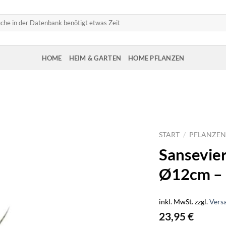
HOME
HEIM & GARTEN
HOME PFLANZEN
START
/
PFLANZEN
Sansevie
Ø12cm –
inkl. MwSt.
zzgl.
Vers
23,95
€