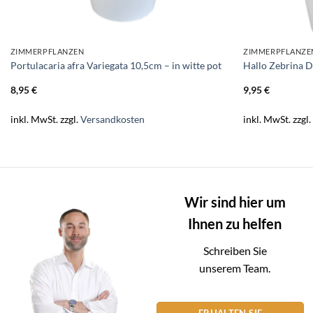
ZIMMERPFLANZEN
ZIMMERPFLANZE
Portulacaria afra Variegata 10,5cm – in witte pot
Hallo Zebrina D
8,95
€
9,95
€
inkl. MwSt.
zzgl.
Versandkosten
inkl. MwSt.
zzgl
Wir sind hier um
Ihnen zu helfen
Schreiben Sie
unserem Team.
ERHALTEN SIE