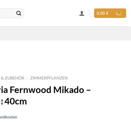
0,00
€
 & ZUBEHÖR
/
ZIMMERPFLANZEN
ria Fernwood Mikado –
 ↕40cm
andkosten