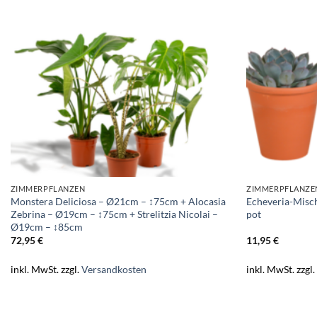
ZIMMERPFLANZEN
ZIMMERPFLANZE
Monstera Deliciosa – Ø21cm – ↕75cm + Alocasia
Echeveria-Misch
Zebrina – Ø19cm – ↕75cm + Strelitzia Nicolai –
pot
Ø19cm – ↕85cm
72,95
€
11,95
€
inkl. MwSt.
zzgl.
Versandkosten
inkl. MwSt.
zzgl