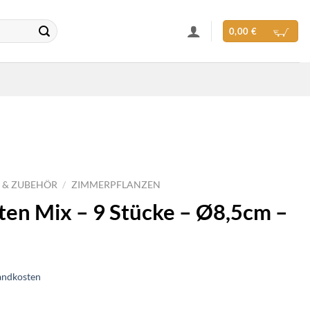
0,00
€
 & ZUBEHÖR
/
ZIMMERPFLANZEN
ten Mix – 9 Stücke – Ø8,5cm –
andkosten