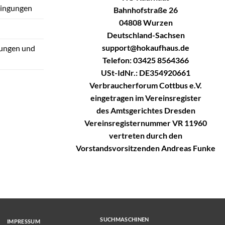
dingungen
Bahnhofstraße 26
04808 Wurzen
Deutschland-Sachsen
support@hokaufhaus.de
tungen und
Telefon: 03425 8564366
USt-IdNr.: DE354920661
Verbraucherforum Cottbus e.V.
eingetragen im Vereinsregister
des Amtsgerichtes Dresden
Vereinsregisternummer VR 11960
vertreten durch den
Vorstandsvorsitzenden Andreas Funke
SUCHMASCHINEN
IMPRESSUM